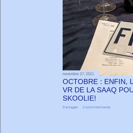
c
l
e
s
novembre 27, 2021
OCTOBRE : ENFIN, 
VR DE LA SAAQ PO
SKOOLIE!
Partager
2 commentaires